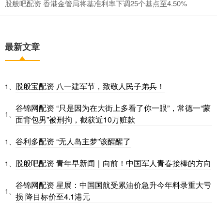
股般吧配资 香港金管局将基准利率下调25个基点至4.50%
最新文章
股般宝配资 八一建军节，致敬人民子弟兵！
1、
谷锦网配资 “只是因为在大街上多看了你一眼”，常德一“蒙
1、
面背包男”被刑拘，截获近10万赃款
谷利多配资 “无人岛主梦”该醒醒了
1、
股般吧配资 青年早新闻｜向前！中国军人青春接棒的方向
1、
谷锦网配资 星展：中国国航受累油价急升今年料录重大亏
1、
损 降目标价至4.1港元