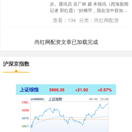
步。通讯员 吴广林 摄 本报讯（西海新闻
记者 郭红霞）“好稀罕，我在湟中群加偶
遇了两只野生梅花鹿。这不是我第一次
查看：
134
分类：
尚红网配资
在群加看见野....
尚红网配资文章已加载完成
沪深京指数
上证综指
3900.35
+21.92
+0.57%