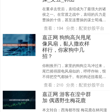
在董卓去世后，袁绍成为了最强大的诸
侯之一。在官渡之战中，袁绍的兵力是
曹操的十倍，甚至连曹操的谋士荀彧也
对此表示认可。在荀彧写给曹操的信
查看：
194
分类：
配资炒股平台
中，他这样鼓励曹操：“虽然....
嘉正网 狗狗高兴甩尾
像风扇，黏人撒欢样
样行，你家狗中几
招？
你刚推开门，家里的狗狗立马冲过来，
尾巴摇得跟电风扇似的，呼呼作响，恨
不得把空气都抽干。有的狗还扭着屁
股，身体像装了弹簧，左晃右摆，活脱
查看：
210
分类：
配资炒股平台
脱像个跳舞的小能手。谁说狗....
嘉正网 游客在湟中群
加 偶遇野生梅花鹿
本文转自：西海都市报 梅花鹿在林间漫