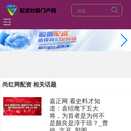
尚红网配资 相关话题
嘉正网 看史料才知
道：袁绍麾下五大
将，为首者是为何不
是颜良是淳于琼？_曹
操_文丑_郭图