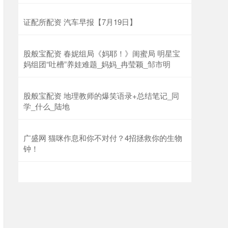
证配所配资 汽车早报【7月19日】
股般宝配资 春妮组局《妈耶！》闺蜜局 明星宝
妈组团“吐槽”养娃难题_妈妈_冉莹颖_邹市明
股般宝配资 地理教师的爆笑语录+总结笔记_同
学_什么_陆地
广盛网 猫咪作息和你不对付？4招拯救你的生物
钟！