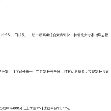
团（武术队、田径队），助力新高考综合素质评价；特邀北大专家指导志愿
动态推送、月度成长报告、定期家长开放日，打破信息壁垒，实现家校共育
届中考600分以上学生本科达线率超91.77%。