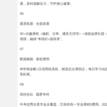
通，及时疏解压力，守护身心健康。
06
素质拓展 · 全面发展
30+兴趣课程（编程、古筝、播音主持等）+省级金牌社
填报，确保“考得好+报得准”。
07
数据赋能 · 家校透明
AI学情诊断+日清周练系统，精准定位薄弱点；每日学习
零距离。
08
高性价比 · 圆梦本科
中考优秀生奖学金全覆盖，艺体班高一专业课程0费用。2025