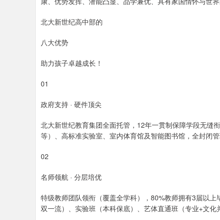
康、优势发挥、潜能凸显、品学兼优、具有家国情怀与世界
北大新世纪高中部的
八大优势
助力孩子卓越成长！
01
政府支持 · 硬件顶尖
北大新世纪教育集团全面托管，12年一贯制保障学段无缝衔
等）、高标准实验室、室内体育馆及智能图书馆，全封闭管
02
名师领航 · 分层培优
特级教师团队领衔（覆盖全学科），80%教师拥有3届以
双一流）、实验班（本科保底）、艺体直通班（专业+文化