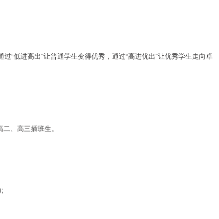
通过“低进高出”让普通学生变得优秀，通过“高进优出”让优秀学生走向卓
量高二、高三插班生。
;