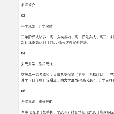
名师简介
03
科学规划 · 升学保障
三年阶梯式培养：高一夯实基础，高二强化实战，高三冲刺
双达线率高达96.97%，低分逆袭案例显著。
04
多元升学 · 路径无忧
突破单一高考路径，提供竞赛保送（奥赛、强基计划）、艺
升学（日语班）等通道，助力学生“多条腿走路”，升学选择
05
严管厚爱 · 成长护航
军事化管理（禁手机、早恋等）结合精细化作息（晨读晚练