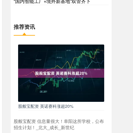
“国内智能工厂+境外新基地”双管齐下
推荐资讯
股般宝配资 英诺赛科涨超20%
股般宝配资 信息量很大！阜阳这所学校，公布
招生计划！_北大_成长_新世纪