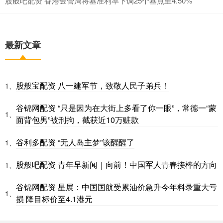
股般吧配资 香港金管局将基准利率下调25个基点至4.50%
最新文章
股般宝配资 八一建军节，致敬人民子弟兵！
1、
谷锦网配资 “只是因为在大街上多看了你一眼”，常德一“蒙
1、
面背包男”被刑拘，截获近10万赃款
谷利多配资 “无人岛主梦”该醒醒了
1、
股般吧配资 青年早新闻｜向前！中国军人青春接棒的方向
1、
谷锦网配资 星展：中国国航受累油价急升今年料录重大亏
1、
损 降目标价至4.1港元