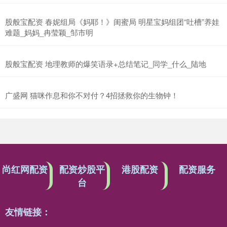
股般宝配资 春妮组局《妈耶！》闺蜜局 明星宝妈组团“吐槽”养娃
难题_妈妈_冉莹颖_邹市明
股般宝配资 地理教师的爆笑语录+总结笔记_同学_什么_陆地
广盛网 猫咪作息和你不对付？4招拯救你的生物钟！
尚红网配资
配资炒股平
港股配资
配资服务
台
友情链接：