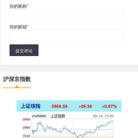
你的昵称
*
你的邮箱
*
提交评论
沪深京指数
上证综指
3966.59
+26.56
+0.67%