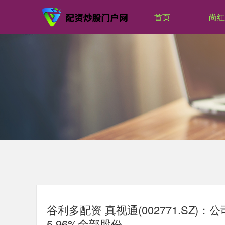
首页
尚红
谷利多配资 真视通(002771.S
5.96%全部股份