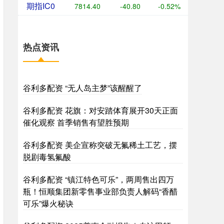
期指IC0
7814.40
-40.80
-0.52%
热点资讯
谷利多配资 “无人岛主梦”该醒醒了
谷利多配资 花旗：对安踏体育展开30天正面
催化观察 首季销售有望胜预期
谷利多配资 美企宣称突破无氟稀土工艺，摆
脱剧毒氢氟酸
谷利多配资 “镇江特色可乐”，两周售出四万
瓶！恒顺集团新零售事业部负责人解码“香醋
可乐”爆火秘诀