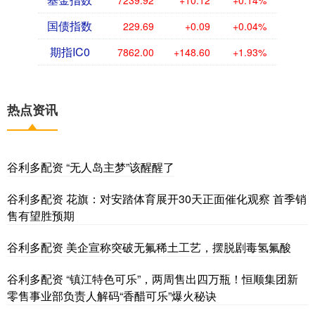
国债指数
229.69
+0.09
+0.04%
期指IC0
7862.00
+148.60
+1.93%
热点资讯
谷利多配资 “无人岛主梦”该醒醒了
谷利多配资 花旗：对安踏体育展开30天正面催化观察 首季销
售有望胜预期
谷利多配资 美企宣称突破无氟稀土工艺，摆脱剧毒氢氟酸
谷利多配资 “镇江特色可乐”，两周售出四万瓶！恒顺集团新
零售事业部负责人解码“香醋可乐”爆火秘诀