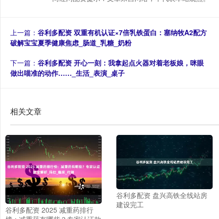
上一篇：
谷利多配资 双重有机认证×7倍乳铁蛋白：塞纳牧A2配方
破解宝宝夏季健康焦虑_肠道_乳糖_奶粉
下一篇：
谷利多配资 开心一刻：我拿起点火器对着老板娘，咪眼
做出喵准的动作……_生活_表演_桌子
相关文章
谷利多配资 盘兴高铁全线站房
建设完工
谷利多配资 2025 减重药排行
榜：减重药有哪些？专家认证款