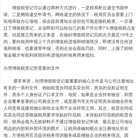
增值税登记可以通过两种方式进行，一是税局柜台递交书面申
请。二是网络递交申请书。网络递交的情况下，税局官员会需要上门
实地审核办公场地，或会提前通知企业但也可能是随机检查。一旦通
过了增值税登记，企业即刻可以给自己的客户开出带7％增值税税点发
票。但是随之而来的义务是，在做好增值税登记后的次月最迟15号之
内，要向税局申报上个月的增值税进项和销项情况，即便没有任何进
项和销项，也要做零申报，否则企业会面临罚款。同时，上报了的销
项金额才有权利保留到有进项的时候再用来抵扣。
办理增值税登记所需要的文件
通常来讲，办理增值税登记最重要的核心文件是与公司注册地址
有关的一系列文件。例如租赁合同或买卖合同，房东的业权证明文
件，房东个人身份证户口本文件，地契，如果是企业持有物业，则需
企业董事签署的公司商业文件，或意愿书等文件证明房东或物业所有
人同意将该建筑物出租给企业用于企业经营之用。其次，租赁合同或
买卖合同还需根据税局要求张贴好印花税，未张贴好印花税的租赁合
同，税局会视为无效材料不予通过增值税登记申请。最后是公司地址
周边的内部和外部环境的图片，让税局准确知晓企业注册地址所在
地，方便税局官员提供税务培训服务或是稽核企业的税务情况。因