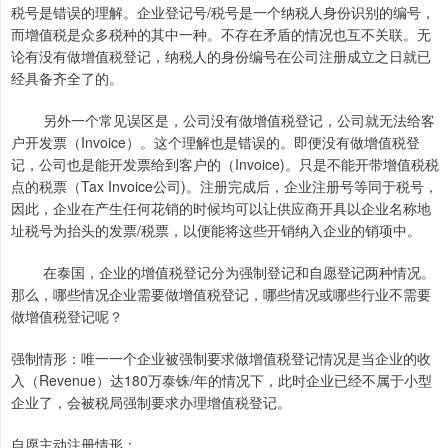
税号是错误的理解。企业登记号/税号是一个纳税人身份识别的编号，
而增值税是众多税种的其中一种。不存在矛盾的情况也互不关联。无
论有没有做增值税登记，纳税人的身份编号在公司注册成立之日就已
经具备齐全了的。
另外一个常见误区是，公司没有做增值税登记，公司就无法给客
户开发票（Invoice）。这个理解也是错误的。即便没有做增值税登
记，公司也是能开发票给到客户的（Invoice)。只是不能开带增值税税
点的税票（Tax Invoice公司)。注册完成后，企业注册号等同于税号，
因此，企业在产生任何花销的时候均可以让供应商开具以企业名称地
址税号为抬头的发票/税票，以便能将这些开销纳入企业的销项中。
在泰国，企业的增值税登记分为强制登记和自愿登记两种情况。
那么，哪些情况企业需要做增值税登记，哪些情况或哪些行业不需要
做增值税登记呢？
强制情形：唯一一个企业被强制要求做增值税登记情况是当企业的收
入（Revenue）达180万泰铢/年的情况下，此时企业已经不属于小型
企业了，会被税局强制要求办理增值税登记。
自愿主动注册情形：