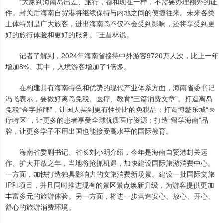
“大家到海南岛出差、旅行，都和现在一样，不需要办理额外的证
件。封关后海南自贸港将继续保持与内地之间的便捷往来。未来各类
主体特别是广大旅客，进出海南岛不仅不会受到影响，还将享受到更
好的旅行体验和更好的服务。”王昌林说。
记者了解到，2024年海南省接待中外游客9720万人次，比上一年
增加8%。其中，入境游客增加了1倍多。
在构建具有海南特色和优势的现代产业体系方面，海南省委书记
冯飞表示，要做好离岛免税、医疗、教育“三篇消费文章”。打造离岛
免税“金字招牌”，让国人买到更有性价比的免税品；打造博鳌乐城“医
疗特区”，让更多的患者享受全球优质医疗资源；打造“留学海南”品
牌，让更多学子不用出国也能接受高水平的国际教育。
海南省委副书记、省长刘小明介绍，今年是海南自贸港封关运
作、扩大开放之年，当地将抢抓机遇，加快建设国际旅游消费中心。
一方面，加快打造独具影响力的文旅消费新场景。建设一批国际文旅
IP和项目，并且同时推进现有的景区景点焕新升级，为游客提供更加
丰富多元的旅游体验。另一方面，将进一步营造安心、放心、开心、
舒心的旅游消费环境。