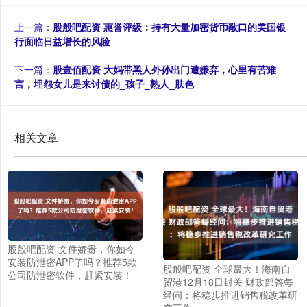
上一篇：
股般吧配资 惠誉评级：持有大量加密货币敞口的美国银
行面临日益增长的风险
下一篇：
股壹佰配资 大妈带黑人外孙出门遭嫌弃，心里有苦难
言，埋怨女儿是来讨债的_孩子_熟人_肤色
相关文章
股般吧配资 文件娇贵，你如今
安装防泄密APP了吗？推荐5款
股般吧配资 全球最大！海南自
公司防泄密软件，赶紧安装！
贸港12月18日封关 财政部答每
经问：将稳步推进销售税改革研