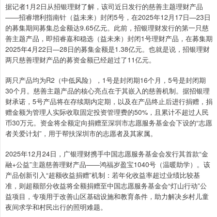
据记者1月2日从招银理财了解，该司近日发行的慈善主题理财产品
——招睿增利指南针（益未来）封闭5号，在2025年12月17日—23日
的募集期间募集总金额达9.65亿元。此前，招银理财发行的第一只慈
善主题产品，即招睿嘉和稳选（益未来）封闭1号理财产品，在募集期
2025年4月22日—28日的募集金额是1.38亿元。也就是说，招银理财
两只慈善理财产品的募资金额已经超过了11亿元。
两只产品均为R2（中低风险），1号是封闭期16个月，5号是封闭期
30个月。慈善主题产品的核心亮点在于其嵌入的慈善机制。据招银理
财承诺，5号产品将在存续期内定期，以及在产品终止后进行捐赠，捐
赠金额为管理人实际收取固定投资管理费的50%，且累计不超过人民
币30万元。资金将全额定向捐赠至深圳市志愿服务基金会下设的“志愿
者关爱计划”，用于帮扶深圳市的志愿者及其家属。
2025年12月24日，广银理财携手中国志愿服务基金会发行其首款“金
融+公益”主题慈善理财产品——鸿福岁盈宝1040号（温暖助学）。该
产品创新引入“超额收益捐赠”机制：若年化收益率超过业绩比较基
准，则超额部分收益将全额捐赠至中国志愿服务基金会“灯山行动”公
益项目，专项用于改善山区基础设施和教育条件，助力解决乡村儿童
夜间求学和村民出行的照明难题。