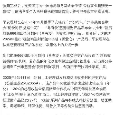
捐赠完成后，投资者可向中国志愿服务基金会申请“公益事业捐赠统一
票据”，依法享受个人所得税税前扣除政策，并可申领官方捐赠证书。
平安理财也在2025年12月携手平安银行广州分行与广州市慈善会举
办“穗爱同行 益路生花”——“粤有爱”慈善理财产品发布会，推出 “新启
航第666期四个月封闭（粤有爱）固收类理财产品”。据介绍，这是继
2024年推出“稳健精选封闭第225期（侨爱心）”产品后，平安理财在
探索慈善理财产品体系化、常态化上的关键一步。
新启航第666期四个月封闭（粤有爱）固收类理财产品设置了“超额收
益捐赠”的机制。若产品的年化收益率超过业绩比较基准，超出部分将
捐赠至广州市慈善会“爱蕾行动”项目，专项用于帮扶困难家庭儿童。
2025年12月11日—24日，工银理财发行稳益固收类封闭理财产品
（公益主题25G2055A）。该产品年化收益率超出业绩比较基准（年
化）1.30%的超额收益全部捐赠至合作机构中国光华科技基金会用
于“工银光明行-童心港湾”项目。据工银理财披露，“稳益”公益慈善主
题理财产品已发行2只，“稳益”系列产品将持续支持扶贫济困、助医助
学、养老助残、环保优抚、科教文卫等各类公益慈善活动。