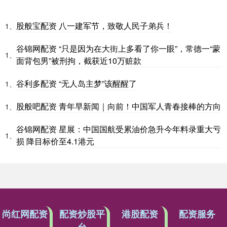
股般宝配资 八一建军节，致敬人民子弟兵！
1、
谷锦网配资 “只是因为在大街上多看了你一眼”，常德一“蒙
1、
面背包男”被刑拘，截获近10万赃款
谷利多配资 “无人岛主梦”该醒醒了
1、
股般吧配资 青年早新闻｜向前！中国军人青春接棒的方向
1、
谷锦网配资 星展：中国国航受累油价急升今年料录重大亏
1、
损 降目标价至4.1港元
尚红网配资
配资炒股平
港股配资
配资服务
台