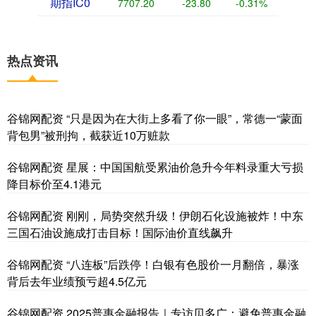
期指IC0
7707.20
-23.80
-0.31%
热点资讯
谷锦网配资 “只是因为在大街上多看了你一眼”，常德一“蒙面
背包男”被刑拘，截获近10万赃款
谷锦网配资 星展：中国国航受累油价急升今年料录重大亏损
降目标价至4.1港元
谷锦网配资 刚刚，局势突然升级！伊朗石化设施被炸！中东
三国石油设施成打击目标！国际油价直线飙升
谷锦网配资 “八连板”后跌停！白银有色股价一月翻倍，暴涨
背后去年业绩预亏超4.5亿元
谷锦网配资 2025普惠金融报告｜专访贝多广：避免普惠金融