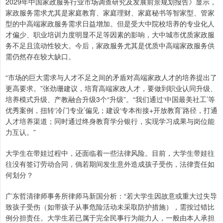
2029年中国家政服务行业市场调查研究及发展前景规划报告》显示，
家政服务需求尤其是家庭教育、家庭理财、家庭秘书等智家型、管家
型的中高端家政服务需求日益增加。但是受大中院校培养的专业化人
才偏少、职业培训力度明显不足等因素的影响，大中城市优质家政服
务不足且流动性较大。今后，家政服务尤其是优质中高端家政服务供
需仍然存在较大缺口。
“市场的巨大需求与人才不足之间的矛盾对高端家政人才的培养提出了
更高要求。”张劲珊建议，培育高端家政人才，要做到职业认同升级、
培养模式升级、产教融合升级3个“升级”。“我们通过‘中国最美社工’等
优秀案例，扭转‘冷门专业’偏见；建设‘专本衔接+开放教育’路径，打通
人才培养渠道；同时通过终身教育学分银行，实现学习成果与岗位能
力互认。”
大学生在带娃过程中，还面临着一些法律风险。目前，大学生带娃往
往没有签订劳动合同，倘若期间发生意外造成孩子受伤，法律责任如
何划分？
广东哲清律师事务所律师马新国分析：“若大学生因故意或重大过失导
致孩子受伤（如带孩子从事危险活动未采取防护措施），需按过错比
例分担责任。大学生若已属于完全民事行为能力人，一般由本人承担