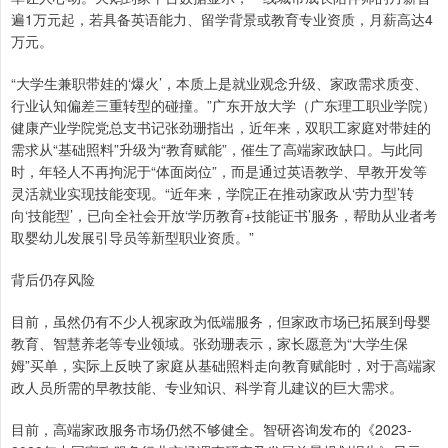
遍1万元起，若具备英语能力、留学背景或教育专业资质，月薪高达4
万元。
“大学生兼职带娃的‘爆火’，本质上是就业观念升级、家政需求质变、
行业认知偏差三重转型的碰撞。”广东开放大学（广东理工职业学院）
健康产业学院党总支书记张劲珊指出，近年来，双职工家庭对带娃的
需求从“基础照料”升级为“教育赋能”，催生了高端家政缺口。与此同
时，年轻人不再拘泥于“体面岗位”，而是通过英语教学、早教开发等
灵活就业实现技能变现。“近年来，学院正在推动家政从‘劳力型’转
向‘技能型’，已向全社会开放‘学历教育+技能证书’服务，帮助从业者考
取婴幼儿发展引导员等新型职业资质。”
背后仍存风险
目前，虽然仍有不少人视家政为低端服务，但家政市场已拓展到母婴
教育、智慧养老等专业领域。张劲珊表示，家长愿意为“大学生保
姆”买单，实际上反映了家庭从基础照料走向教育赋能时，对于高端家
政人员所需的早教技能、专业知识、科学育儿建议的巨大需求。
目前，高端家政服务市场仍然不够健全。智研咨询发布的《2023-