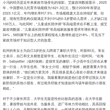
小冯的经历是近年来家政市场变化的缩影。艾媒咨询数据显示，2025
年，中国婴幼儿托育市场规模为1621.3亿元，预计2030年有望达
2323.1亿元，年均增长率约7.5%，市场规模庞大且在持续扩展。但
是，现有托育机构仅能满足不到10%的0-3岁婴幼儿需求，人才缺口近
100万人。与此同时，“儿童成长陪伴师”等高端需求在不断上涨。据艾
媒咨询数据，“儿童成长陪伴师”等高端家政服务需求年增长率达
34%，58到家平台上的相关课程报名人数增长超过218%，可见当下
家政市场对于知识型人才的急需。
杭州的朱女士为自己3岁的女儿聘请了兼职大学生，时薪80元。朱女
士表示，自己和丈夫都曾是留学生，在海外生活过一段时间。“在海
外，babysitter（临时保姆）是很常见的兼职，不少高中生已经在从事
这一行业，大学生也有。”朱女士介绍，相较于保姆，她更看重大学生
群体的特质，“他们精力更充沛，而且很多是真心喜欢小朋友才来做这
份兼职，不一定是生计所迫。我最看重的就是他们是否带过我女儿年
龄阶段的其他小朋友，有过相关经验才知道如何与该年龄段的小朋友
相处。”
对于不少家长而言，大学生无疑是性价比较高的选项；在大学生眼
里，暑假带娃与送外卖、当服务员、进厂等体力劳动相比，其高回报
率让人心动。天鹅到家平台数据显示，一线城市成长陪伴师的月薪普