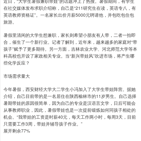
近日，“大学生暑假兼职带娃”的话题冲上了热搜。暑假期间，有学生
在社交媒体发布求职介绍称，自己是“211研究生在读，英语专八，有
英语教师资格证”。一名家长出价月薪5000元聘请他，并包吃包住包
旅游。
暑假里清闲的大学生想兼职，家长则希望小朋友有人带，二者一拍即
合，催生了一个新行业。记者了解到，近年来，越来越多的家庭对“带
孩子”赋予了更多期待。另一方面，吉林农业大学、河北师范大学等本
科高校也开设了家政相关专业。当“新兴带娃风”吹进市场，将产生哪
些化学反应？
市场需求量大
今年暑假，西安财经大学大二学生小冯加入了大学生带娃阵营。据她
介绍，自己目前带的是一名居住在陕西榆林市的11岁男生。自己选择
暑期带娃的原因很简单，因为自己的专业是汉语言文学，日后可能会
从事教师职业，因此，暑假带娃也是一次提前锻炼如何同孩子相处的
机会。“我带娃的工资是时薪40元，每天工作两小时，每周3天，目前
只需要工作3周，带娃并辅导孩子作业。”
展开剩余77%