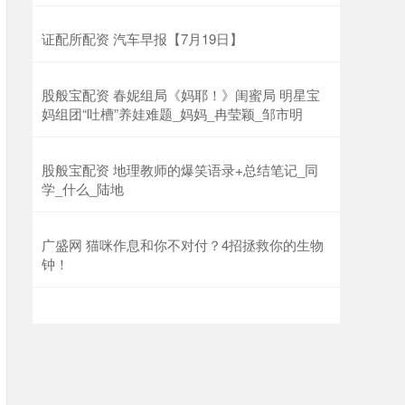
证配所配资 汽车早报【7月19日】
股般宝配资 春妮组局《妈耶！》闺蜜局 明星宝
妈组团“吐槽”养娃难题_妈妈_冉莹颖_邹市明
股般宝配资 地理教师的爆笑语录+总结笔记_同
学_什么_陆地
广盛网 猫咪作息和你不对付？4招拯救你的生物
钟！