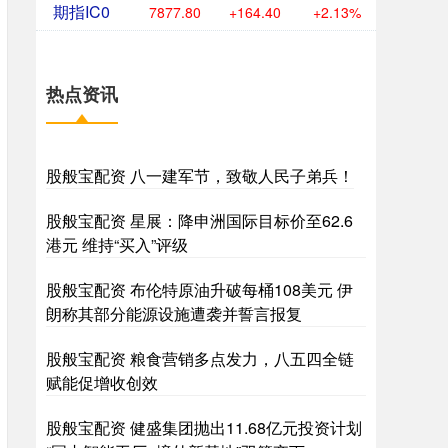
期指IC0
7877.80
+164.40
+2.13%
热点资讯
股般宝配资 八一建军节，致敬人民子弟兵！
股般宝配资 星展：降申洲国际目标价至62.6
港元 维持“买入”评级
股般宝配资 布伦特原油升破每桶108美元 伊
朗称其部分能源设施遭袭并誓言报复
股般宝配资 粮食营销多点发力，八五四全链
赋能促增收创效
股般宝配资 健盛集团抛出11.68亿元投资计划