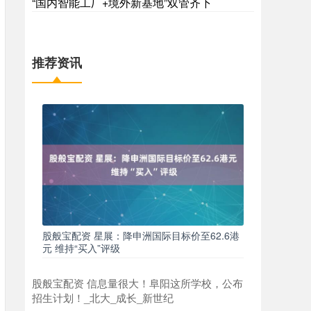
“国内智能工厂+境外新基地”双管齐下
推荐资讯
股般宝配资 星展：降申洲国际目标价至62.6港
元 维持“买入”评级
股般宝配资 信息量很大！阜阳这所学校，公布
招生计划！_北大_成长_新世纪