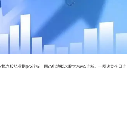
期货概念股弘业期货5连板，固态电池概念股大东南5连板。一图速览今日连