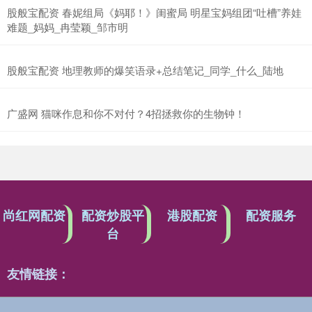
股般宝配资 春妮组局《妈耶！》闺蜜局 明星宝妈组团“吐槽”养娃
难题_妈妈_冉莹颖_邹市明
股般宝配资 地理教师的爆笑语录+总结笔记_同学_什么_陆地
广盛网 猫咪作息和你不对付？4招拯救你的生物钟！
尚红网配资
配资炒股平
港股配资
配资服务
台
友情链接：