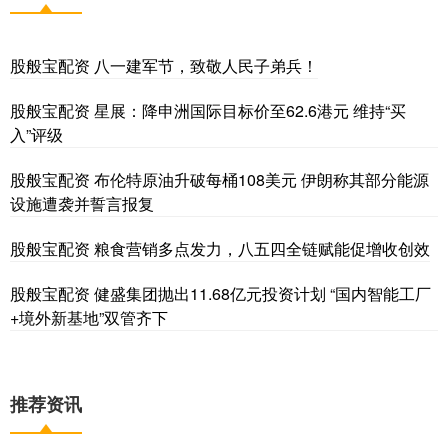
股般宝配资 八一建军节，致敬人民子弟兵！
股般宝配资 星展：降申洲国际目标价至62.6港元 维持“买
入”评级
股般宝配资 布伦特原油升破每桶108美元 伊朗称其部分能源
设施遭袭并誓言报复
股般宝配资 粮食营销多点发力，八五四全链赋能促增收创效
股般宝配资 健盛集团抛出11.68亿元投资计划 “国内智能工厂
+境外新基地”双管齐下
推荐资讯