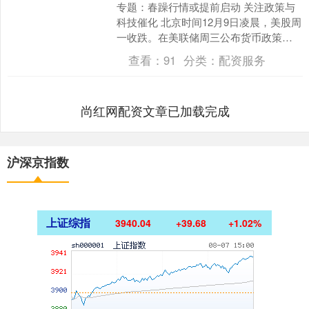
专题：春躁行情或提前启动 关注政策与
科技催化 北京时间12月9日凌晨，美股周
一收跌。在美联储周三公布货币政策会
议结果之前，市场情绪谨慎。派拉蒙天
查看：
91
分类：
配资服务
空之舞公司提出以....
尚红网配资文章已加载完成
沪深京指数
上证综指
3940.04
+39.68
+1.02%