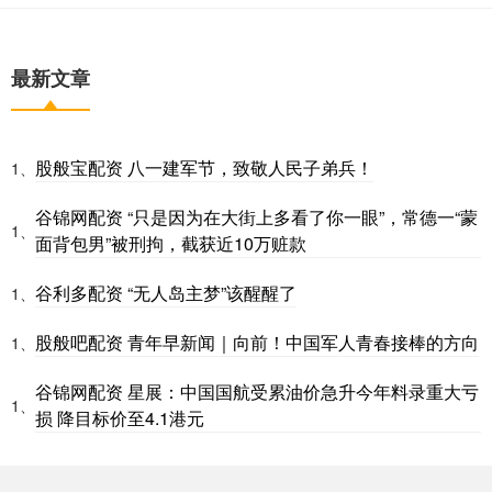
最新文章
股般宝配资 八一建军节，致敬人民子弟兵！
1、
谷锦网配资 “只是因为在大街上多看了你一眼”，常德一“蒙
1、
面背包男”被刑拘，截获近10万赃款
谷利多配资 “无人岛主梦”该醒醒了
1、
股般吧配资 青年早新闻｜向前！中国军人青春接棒的方向
1、
谷锦网配资 星展：中国国航受累油价急升今年料录重大亏
1、
损 降目标价至4.1港元