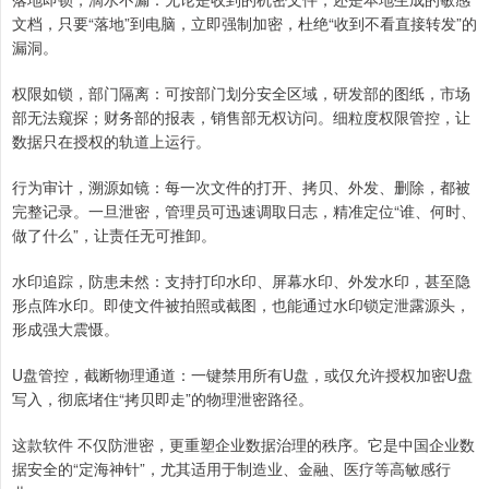
文档，只要“落地”到电脑，立即强制加密，杜绝“收到不看直接转发”的
漏洞。
权限如锁，部门隔离：可按部门划分安全区域，研发部的图纸，市场
部无法窥探；财务部的报表，销售部无权访问。细粒度权限管控，让
数据只在授权的轨道上运行。
行为审计，溯源如镜：每一次文件的打开、拷贝、外发、删除，都被
完整记录。一旦泄密，管理员可迅速调取日志，精准定位“谁、何时、
做了什么”，让责任无可推卸。
水印追踪，防患未然：支持打印水印、屏幕水印、外发水印，甚至隐
形点阵水印。即使文件被拍照或截图，也能通过水印锁定泄露源头，
形成强大震慑。
U盘管控，截断物理通道：一键禁用所有U盘，或仅允许授权加密U盘
写入，彻底堵住“拷贝即走”的物理泄密路径。
这款软件 不仅防泄密，更重塑企业数据治理的秩序。它是中国企业数
据安全的“定海神针”，尤其适用于制造业、金融、医疗等高敏感行