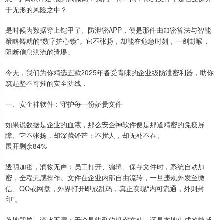
于无形的风险之中？
是时候为数据穿上铠甲了。防泄密APP，便是那件由加密算法与智能
策略铸就的“数字护心镜”。它不张扬，却能在危急时刻，一剑封喉，
阻断信息洪流的溃堤。
今天，我们为你精选五款2025年备受青睐的企业级防泄密利器，助你
筑起坚不可摧的安全防线：
一、安企神软件：守护每一份娇贵文件
如果说数据是企业的血液，那么安企神软件便是那道精密的免疫屏
障。它不张扬，却深藏锋芒；不扰人，却无处不在。
展开剩余84%
透明加密，润物无声：员工打开、编辑、保存文件时，系统自动加
密，全程无感操作。文件在企业内部自由流转，一旦违规外发至微
信、QQ或网盘，外界打开即成乱码，真正实现“内可流通，外则封
印”。
落地即锁，滴水不漏：无论是收到的机密文件，还是本地生成的敏感